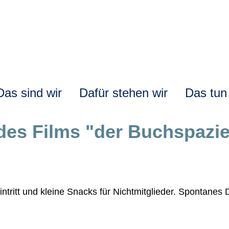
ation
Das sind wir
Dafür stehen wir
Das tun
pringen
es Films "der Buchspazie
 Eintritt und kleine Snacks für Nichtmitglieder. Spontane