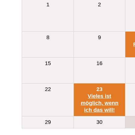
1
2
8
9
15
16
22
23
Vieles ist
möglich, wenn
ich das will!
29
30