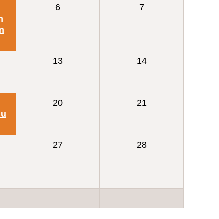
6
7
m
in
13
14
20
21
du
27
28