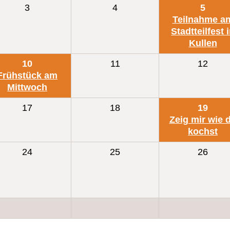
3
4
5
Teilnahme a
Stadtteilfest 
Kullen
10
11
12
Frühstück am
Mittwoch
17
18
19
Zeig mir wie 
kochst
24
25
26